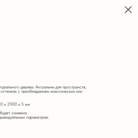
урального дерева. Актуальны для пространств,
 оттенках с преобладанием классических или
0 х 2900 х 5 мм
 будет снижена
ндивидуальным параметрам.