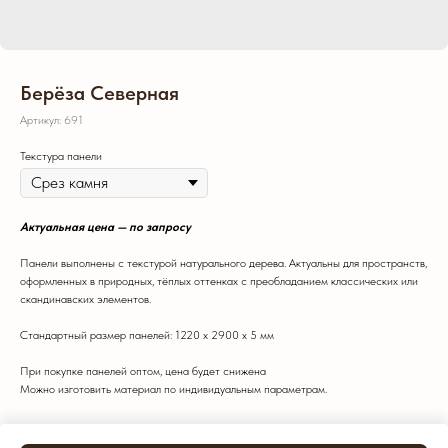
Берёза Северная
Артикул:
691
Текстура панели
Актуальная цена — по запросу
Панели выполнены с текстурой натурального дерева. Актуальны для пространств,
оформленных в природных, тёплых оттенках с преобладанием классических или
скандинавских элементов.
Стандартный размер панелей: 1220 х 2900 х 5 мм
При покупке панелей оптом, цена будет снижена
Можно изготовить материал по индивидуальным параметрам.
Цвет: Темный