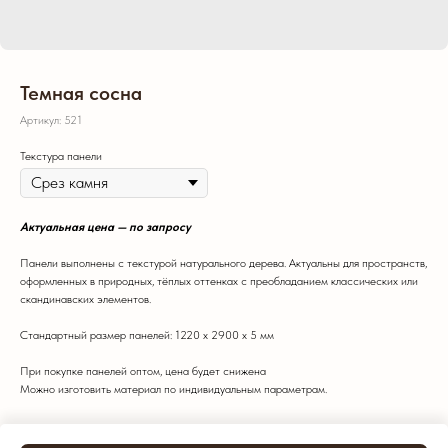
Темная сосна
Артикул:
521
Текстура панели
Актуальная цена — по запросу
Панели выполнены с текстурой натурального дерева. Актуальны для пространств,
оформленных в природных, тёплых оттенках с преобладанием классических или
скандинавских элементов.
Стандартный размер панелей: 1220 х 2900 х 5 мм
При покупке панелей оптом, цена будет снижена
Можно изготовить материал по индивидуальным параметрам.
Цвет: Темный