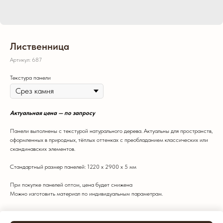
Лиственница
Артикул:
687
Текстура панели
Актуальная цена — по запросу
Панели выполнены с текстурой натурального дерева. Актуальны для пространств,
оформленных в природных, тёплых оттенках с преобладанием классических или
скандинавских элементов.
Стандартный размер панелей: 1220 х 2900 х 5 мм
При покупке панелей оптом, цена будет снижена
Можно изготовить материал по индивидуальным параметрам.
Цвет: Классический