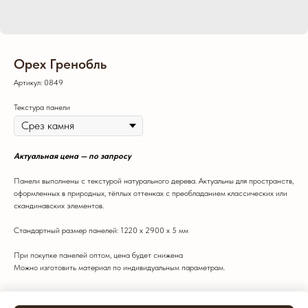
Орех Гренобль
Артикул:
0849
Текстура панели
Актуальная цена — по запросу
Панели выполнены с текстурой натурального дерева. Актуальны для пространств,
оформленных в природных, тёплых оттенках с преобладанием классических или
скандинавских элементов.
Стандартный размер панелей: 1220 х 2900 х 5 мм
При покупке панелей оптом, цена будет снижена
Можно изготовить материал по индивидуальным параметрам.
Цвет: Темный