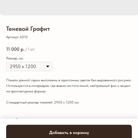
Теневой Графит
Артикул:
6010
11 000
р.
/
1 шт
Размер, мм
Панели данной серии выполнены в однотонных цветах без выраженного рисунка.
Используются в интерьерах, где важна чистота линий, нейтральный фон и акцент
на архитектурных формах.
Стандартный размер панелей: 2950 х 1200 мм
Цвет: Серый
Тип: Стандарт
Добавить в корзину