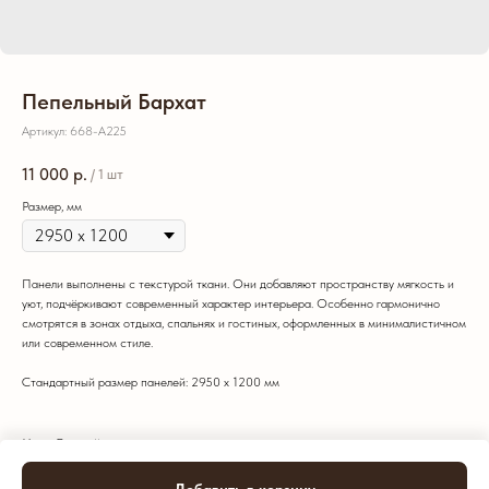
Пепельный Бархат
Артикул:
668-А225
11 000
р.
/
1 шт
Размер, мм
Панели выполнены с текстурой ткани. Они добавляют пространству мягкость и
уют, подчёркивают современный характер интерьера. Особенно гармонично
смотрятся в зонах отдыха, спальнях и гостиных, оформленных в минималистичном
или современном стиле.
Стандартный размер панелей: 2950 х 1200 мм
Цвет: Светлый
Тип: Стандарт